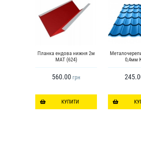
 Ера 0,5мм
меччина
Планка ендова нижня 2м
Металочереп
ttal
МАТ (624)
0,4мм 
560.00
245.0
грн
грн
ИТИ
КУПИТИ
КУ