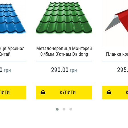
иця Арсенал
Металочерепиця Монтерей
Китай
0,45мм В'єтнам Daidong
Планка кон
0
290.00
295
грн
грн
ПИТИ
КУПИТИ