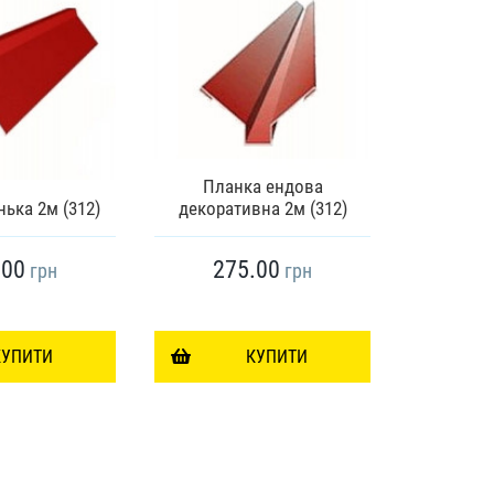
Планка ендова
Планка 
ька 2м (312)
декоративна 2м (312)
.00
275.00
28
грн
грн
КУПИТИ
КУПИТИ