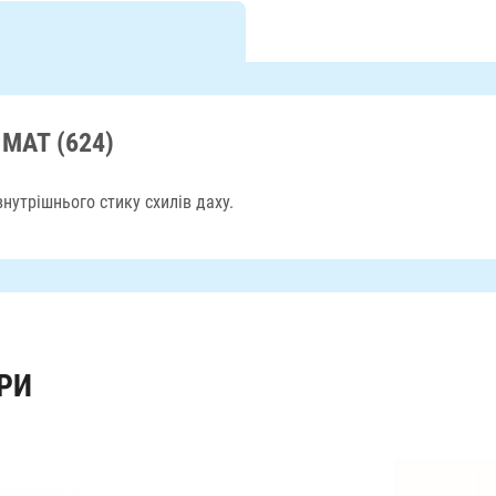
 МАТ (624)
нутрішнього стику схилів даху.
РИ