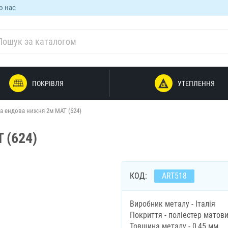
о нас
ПОКРІВЛЯ
УТЕПЛЕННЯ
а ендова нижня 2м МАТ (624)
 (624)
КОД:
ART518
Виробник металу - Італія
Покриття - поліестер матов
Товщина металу - 0,45 мм