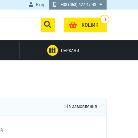
Вхід
+38 (063) 427-47-43
0
КОШИК
ПАРКАНИ
На замовлення
ий