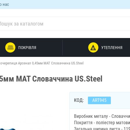
о нас
ПОКРІВЛЯ
УТЕПЛЕННЯ
очерепиця Арсенал 0,45мм МАТ Словаччина US.Steel
5мм МАТ Словаччина US.Steel
КОД:
ART945
Виробник металу - Словачч
Покриття - поліестер матов
Загальна ширина листа - 11