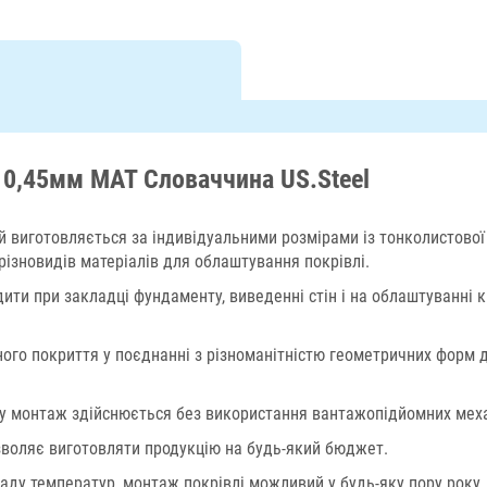
 0,45мм МАТ Словаччина US.Steel
й виготовляється за індивідуальними розмірами із тонколистової
ізновидів матеріалів для облаштування покрівлі.
ти при закладці фундаменту, виведенні стін і на облаштуванні 
ного покриття у поєднанні з різноманітністю геометричних форм
му монтаж здійснюється без використання вантажопідйомних меха
озволяє виготовляти продукцію на будь-який бюджет.
аду температур, монтаж покрівлі можливий у будь-яку пору року.