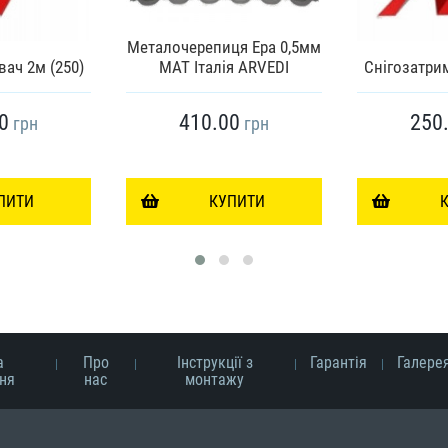
Металочерепиця Ера 0,5мм
вач 2м (250)
МАТ Італія ARVEDI
Снігозатрим
0
410.00
250
грн
грн
ПИТИ
КУПИТИ
а
Про
Інструкції з
Гарантія
Галере
ня
нас
монтажу