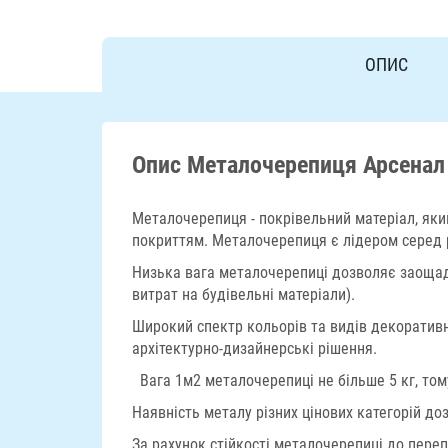
ОПИС
Опис Металочерепиця Арсенал
Металочерепиця - покрівельний матеріал, яки
покриттям. Металочерепиця є лідером серед р
Низька вага металочерепиці дозволяє заощади
витрат на будівельні матеріали).
Широкий спектр кольорів та видів декоратив
архітектурно-дизайнерські рішення.
Вага 1м2 металочерепиці не більше 5 кг, то
Наявність металу різних цінових категорій д
За рахунок стійкості металочерепиці до переп