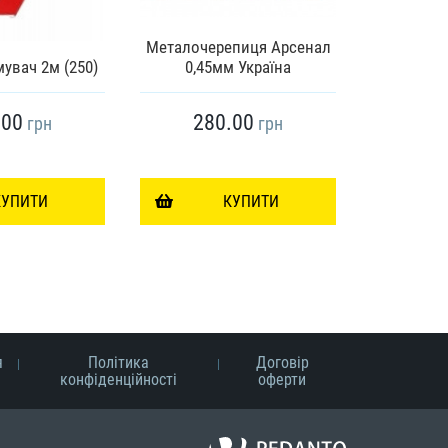
Металоче
Металочерепиця Арсенал
0,45м
увач 2м (250)
0,45мм Україна
U
.00
280.00
33
грн
грн
КУПИТИ
КУПИТИ
я
Політика
Договір
конфіденційності
оферти