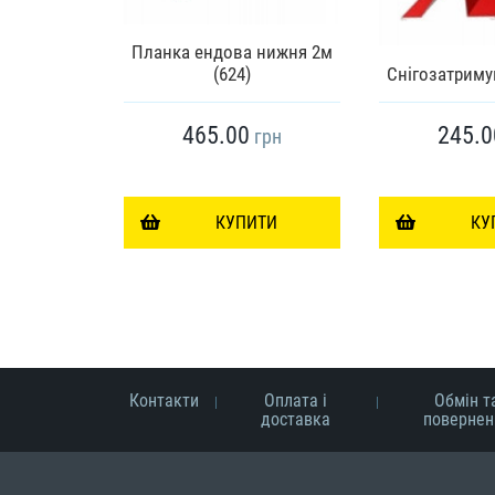
ця Ретро
 Німеччина
Планка ендова нижня 2м
ttal
(624)
Снігозатриму
465.00
245.0
грн
грн
ИТИ
КУПИТИ
КУ
Контакти
Оплата і
Обмін т
доставка
повернен