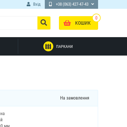
Вхід
+38 (063) 427-47-43
0
КОШИК
ПАРКАНИ
На замовлення
ина
ий
90 мм