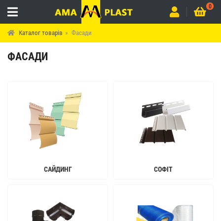
0
Каталог товарів
Фасади
ФАСАДИ
САЙДИНГ
СОФІТ