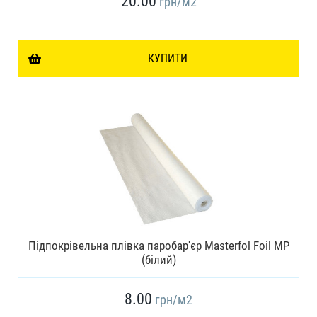
20.00
грн
/м2
КУПИТИ
Підпокрівельна плівка паробар'єр Masterfol Foil MP
(білий)
8.00
грн
/м2