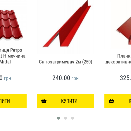
пиця Ретро
at Німеччина
Планк
Mittal
Снігозатримувач 2м (250)
декоративна
0
240.00
325
грн
грн
ПИТИ
КУПИТИ