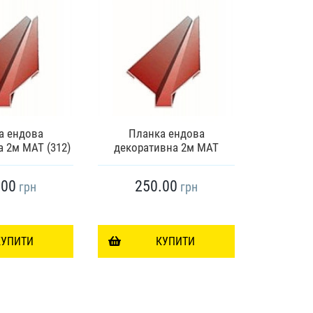
а ендова
Планка ендова
Пла
 2м МАТ (312)
декоративна 2м МАТ
декорат
.00
250.00
28
грн
грн
КУПИТИ
КУПИТИ