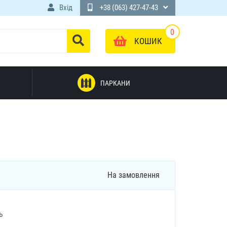
Вхід
+38 (063) 427-47-43
0
КОШИК
ПАРКАНИ
На замовлення
ь