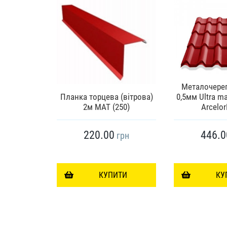
Металочере
 (вітрова)
Планка торцева (вітрова)
0,5мм Ultra m
250)
2м МАТ (250)
Arcelor
220.00
446.0
грн
грн
ИТИ
КУПИТИ
КУ