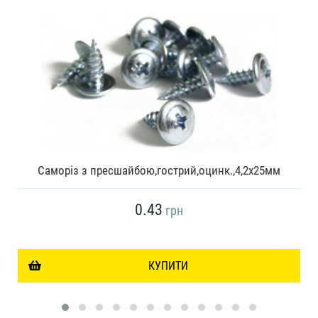
Саморіз з пресшайбою,гострий,оцинк.,4,2x25мм
0.43
грн
КУПИТИ