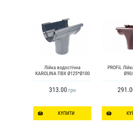
 KAROLINA
Лійка водостічна
PROFiL Лійк
ьна Ø100
KAROLINA ПВХ Ø125*Ø100
Ø90
313.00
291.0
грн
грн
ИТИ
КУПИТИ
КУ