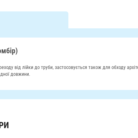
омбір)
реходу від лійки до труби, застосовується також для обходу архі
ідної довжини.
РИ