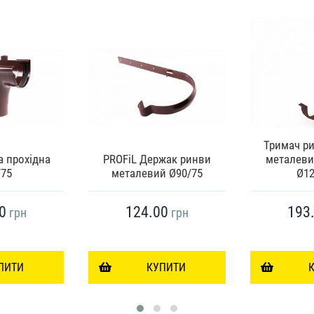
Тримач р
а прохідна
PROFiL Держак ринви
металеви
/75
металевий Ø90/75
Ø12
0
124.00
193
грн
грн
ПИТИ
КУПИТИ