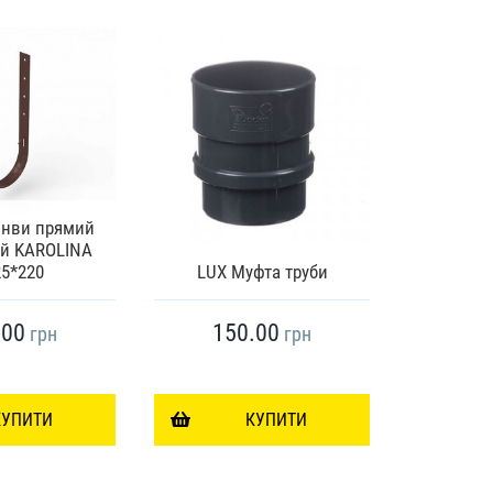
инви прямий
й KAROLINA
Труба
5*220
LUX Муфта труби
KAROLIN
.00
150.00
13
грн
грн
КУПИТИ
КУПИТИ