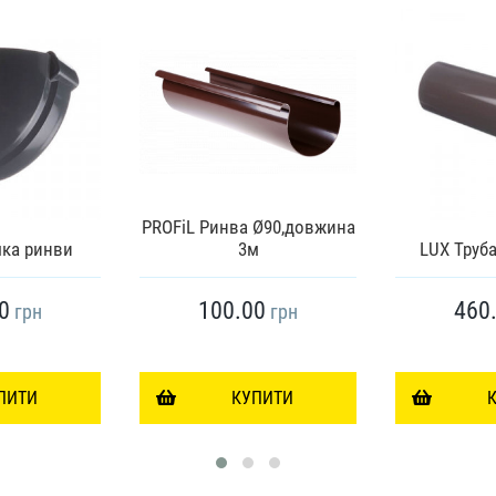
PROFiL Ринва Ø90,довжина
шка ринви
3м
LUX Труба
0
100.00
460
грн
грн
ПИТИ
КУПИТИ