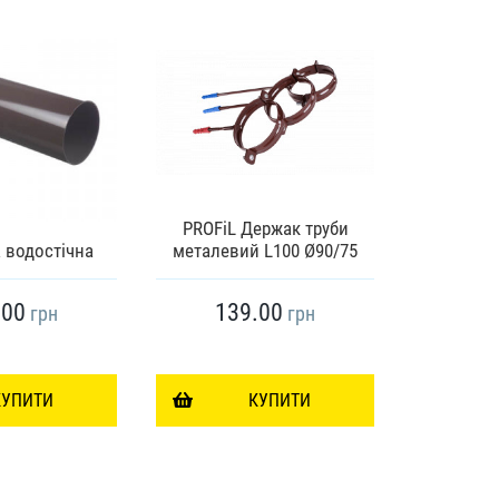
PROFiL Держак труби
PREMIUM Т
 водостічна
металевий L100 Ø90/75
(
.00
139.00
35
грн
грн
КУПИТИ
КУПИТИ