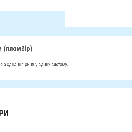
 (пломбір)
о з'єднання ринв у єдину систему.
РИ