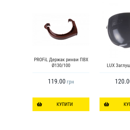
к труби
PROFiL Держак ринви ПВХ
 Ø130/100
Ø130/100
LUX Заглу
119.00
120.0
грн
грн
ИТИ
КУПИТИ
КУ