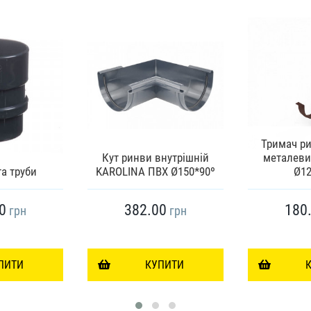
Тримач р
Кут ринви внутрішній
металеви
а труби
KAROLINA ПВХ Ø150*90º
Ø12
0
382.00
180
грн
грн
ПИТИ
КУПИТИ