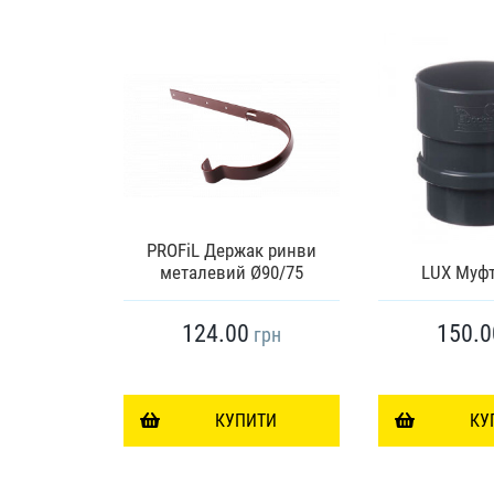
90,довжина
PROFiL Держак ринви
металевий Ø90/75
LUX Муфт
124.00
150.0
грн
грн
ИТИ
КУПИТИ
КУ