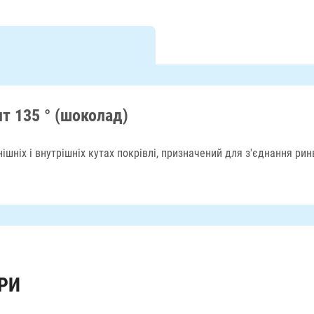
т 135 ° (шоколад)
шніх і внутрішніх кутах покрівлі, призначений для з'єднання рин
РИ