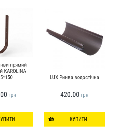
инви прямий
й KAROLINA
З'єднувач
5*150
LUX Ринва водостічна
П
.00
420.00
29
грн
грн
КУПИТИ
КУПИТИ