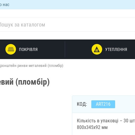
о нас
ПОКРІВЛЯ
УТЕПЛЕННЯ
Кронштейн ринви металевий (пломбір)
вий (пломбір)
КОД:
ART216
Кількість в упаковці – 30 шт
800х345х92 мм