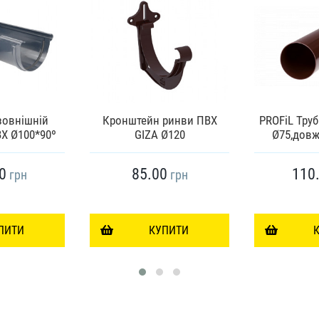
зовнішній
Кронштейн ринви ПВХ
PROFiL Труб
Х Ø100*90º
GIZA Ø120
Ø75,довж
0
85.00
110
грн
грн
ПИТИ
КУПИТИ