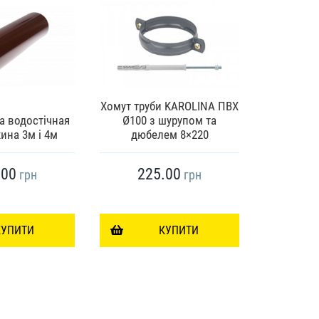
Хомут труби KAROLINA ПВХ
а водостічная
Ø100 з шурупом та
PROFiL
ина 3м і 4м
дюбелем 8×220
металеви
.00
225.00
8
грн
грн
КУПИТИ
КУПИТИ