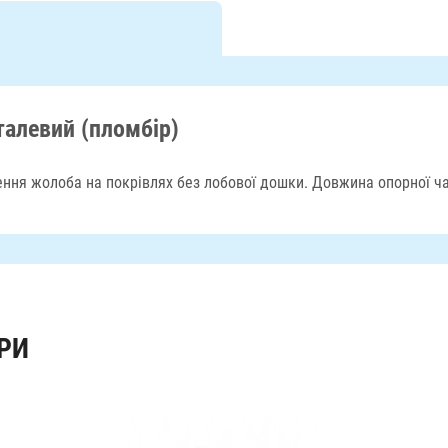
алевий (пломбір)
ння жолоба на покрівлях без лобової дошки. Довжина опорної ч
РИ