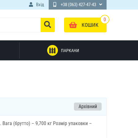
Вхід
+38 (063) 427-47-43
0
КОШИК
ПАРКАНИ
Архівний
. Вага (брутто) – 9,700 кг Розмір упаковки –