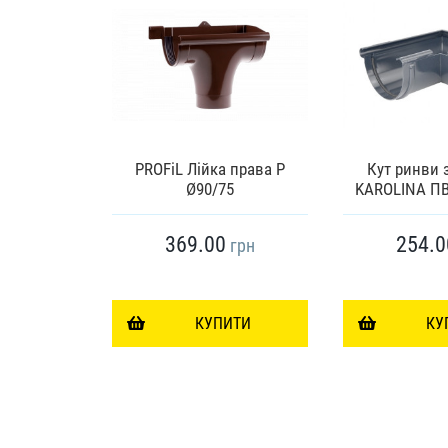
чної труби
 67° ПВХ
PROFiL Лійка права Р
Кут ринви 
ьне
Ø90/75
KAROLINA ПВ
369.00
254.0
грн
грн
ИТИ
КУПИТИ
КУ