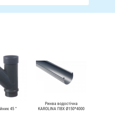
Ринва водостічна
Лійка
йник 45 °
KAROLINA ПВХ Ø150*4000
KAROLINA