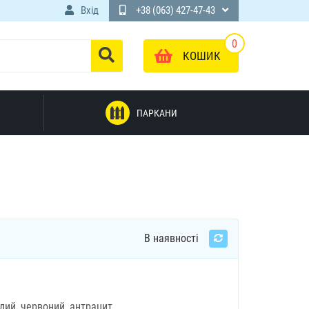
Вхід
+38 (063) 427-47-43
0
КОШИК
ПАРКАНИ
В наявності
ілий, червоний, антрацит.