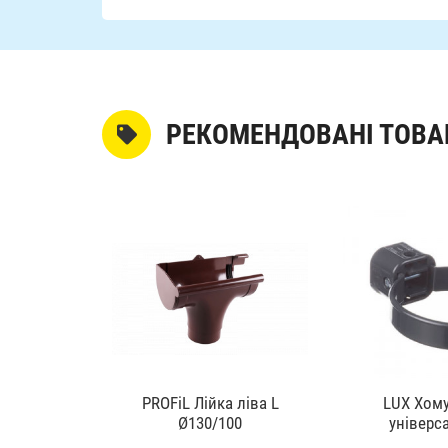
РЕКОМЕНДОВАНІ ТОВА
KAROLINA
алевий
PROFiL Лійка ліва L
LUX Хому
50
Ø130/100
універс