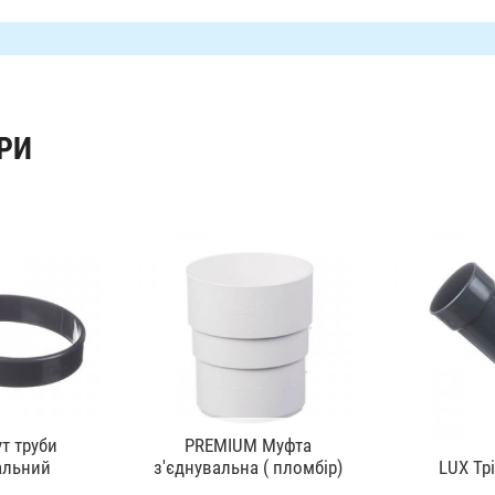
РИ
т труби
PREMIUM Муфта
альний
з'єднувальна ( пломбір)
LUX Трі