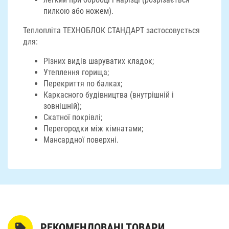
пилкою або ножем).
Теплопліта ТЕХНОБЛОК СТАНДАРТ застосовується
для:
Pізних видів шаруватих кладок;
Утеплення горища;
Перекриття по балках;
Каркасного будівництва (внутрішній і
зовнішній);
Скатної покрівлі;
Перегородки між кімнатами;
Мансардної поверхні.
РЕКОМЕНДОВАНІ ТОВАРИ