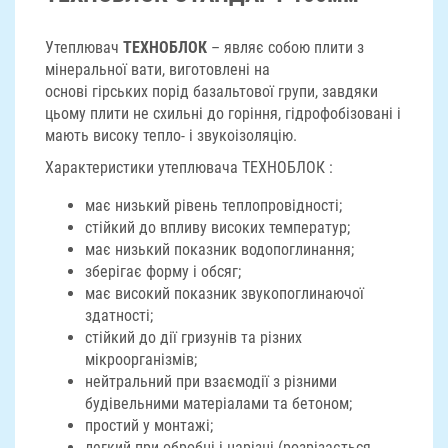
Утеплювач
ТЕХНОБЛОК
– являє собою плити з
мінеральної вати, виготовлені на
основі гірських порід базальтової групи, завдяки
цьому плити не схильні до горіння, гідрофобізовані і
мають високу тепло- і звукоізоляцію.
Характеристики утеплювача ТЕХНОБЛОК :
має низький рівень теплопровідності;
стійкий до впливу високих температур;
має низький показник водопоглинання;
зберігає форму і обсяг;
має високий показник звукопоглинаючої
здатності;
стійкий до дії гризунів та різних
мікроорганізмів;
нейтральний при взаємодії з різними
будівельними матеріалами та бетоном;
простий у монтажі;
легкий при обробці і нарізці (розрізається