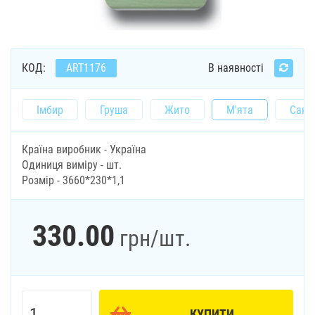
КОД:
ART1176
В наявності
Імбир
Груша
Жито
М'ята
Санд
Країна виробник - Україна
Одиниця виміру - шт.
Розмір - 3660*230*1,1
330.00
грн
/шт.
КУПИТИ