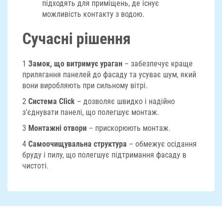
підходять для приміщень, де існує
можливість контакту з водою.
Сучасні рішення
1
Замок, що витримує ураган
– забезпечує краще
прилягання панелей до фасаду та усуває шум, який
вони виробляють при сильному вітрі.
2
Система Click
– дозволяє швидко і надійно
з’єднувати панелі, що полегшує монтаж.
3
Монтажні отвори
– прискорюють монтаж.
4
Самоочищувальна структура
– обмежує осідання
бруду і пилу, що полегшує підтримання фасаду в
чистоті.