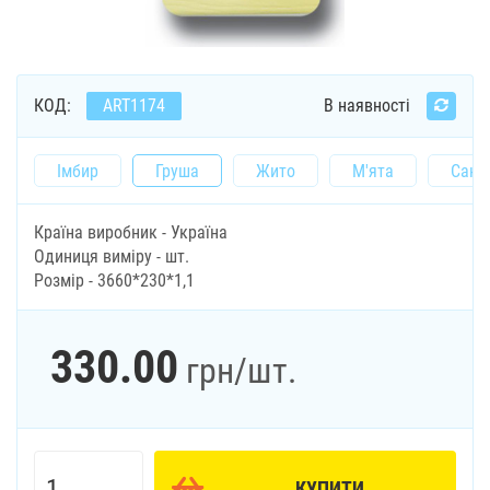
КОД:
ART1174
В наявності
Імбир
Груша
Жито
М'ята
Санд
Країна виробник - Україна
Одиниця виміру - шт.
Розмір - 3660*230*1,1
330.00
грн
/шт.
КУПИТИ