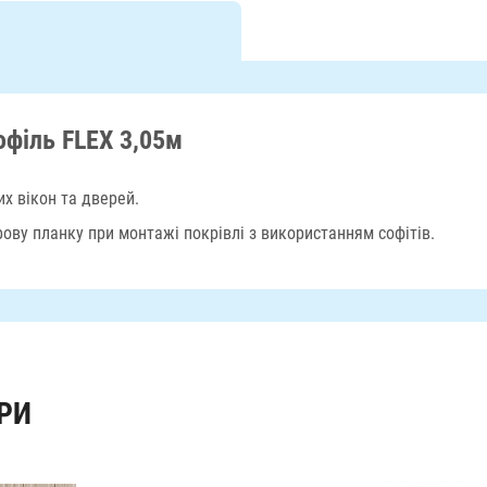
офіль FLEX 3,05м
х вікон та дверей.
ову планку при монтажі покрівлі з використанням софітів.
РИ