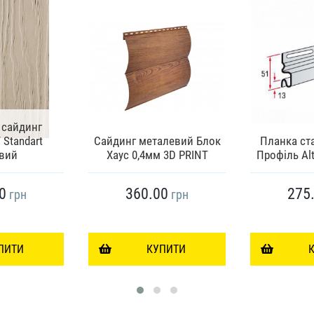
 сайдинг
Standart
Сайдинг металевий Блок
Планка ста
вий
Хаус 0,4мм 3D PRINT
Профіль Alt
0
360.00
275
грн
грн
ПИТИ
КУПИТИ