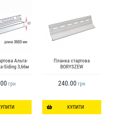
ртова Альта-
Планка стартова
Вінілови
a-Siding 3,66м
BORYSZEW
Світло-с
.00
240.00
23
грн
грн
КУПИТИ
КУПИТИ