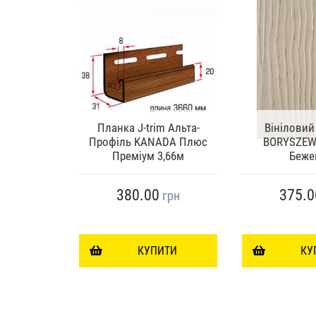
Планка J-trim Альта-
Вініловий
динг VILO
Профіль KANADA Плюс
BORYSZEW 
85*0,20
Преміум 3,66м
Беже
380.00
375.0
грн
грн
ИТИ
КУПИТИ
КУ