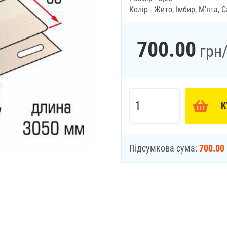
Колір - Жито, Імбир, М'ята, 
700.00
грн
К
Підсумкова сума:
700.00