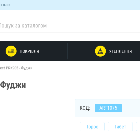
о нас
ПОКРІВЛЯ
УТЕПЛЕННЯ
ect PRK905 - Фуджи
- Фуджи
КОД:
ART1075
Торос
Тибет