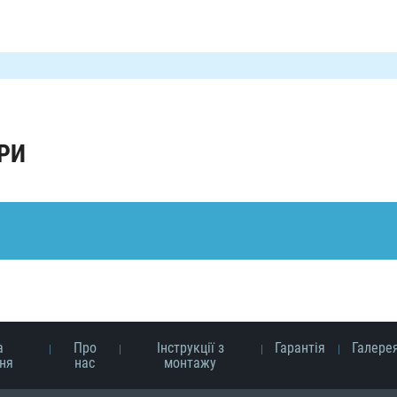
РИ
а
Про
Інструкції з
Гарантія
Галере
ня
нас
монтажу