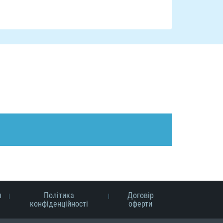
я
Політика
Договір
конфіденційності
оферти