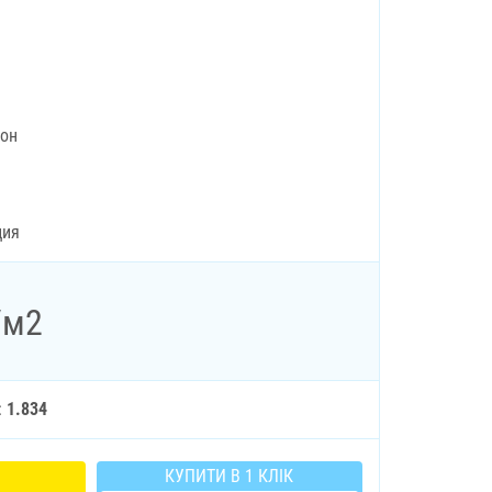
рон
ция
/м2
:
1.834
КУПИТИ В 1 КЛІК