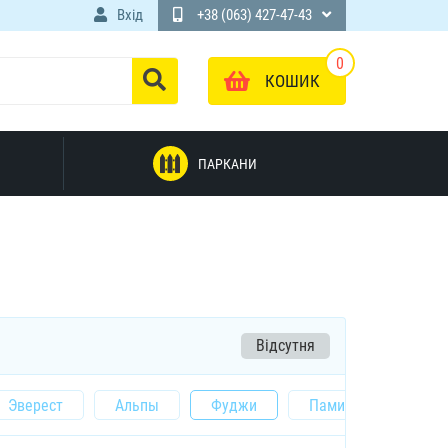
Вхід
+38 (063) 427-47-43
0
КОШИК
ПАРКАНИ
Відсутня
Эверест
Альпы
Фуджи
Памир
Урал