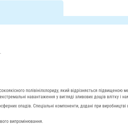
.
окоякісного полівінілхлориду, який відрізняється підвищеною мех
екстремальні навантаження у вигляді зливових дощів влітку і на
осферних опадів. Спеціальні компоненти, додані при виробництві в
ового випромінювання.