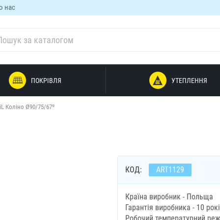
о нас
ПОКРІВЛЯ
УТЕПЛЕННЯ
iL Коліно Ø90/75/67º
КОД:
ART1129
Країна виробник - Польща
Гарантія виробника - 10 рок
Робочий температурний режи