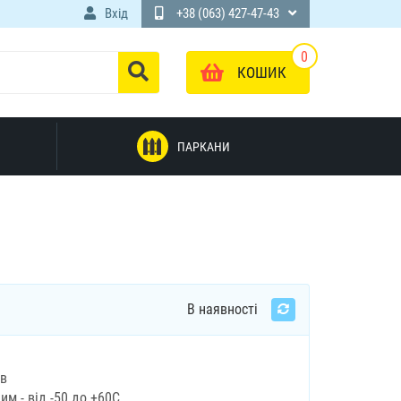
Вхід
+38 (063) 427-47-43
0
КОШИК
ПАРКАНИ
В наявності
ів
м - від -50 до +60С