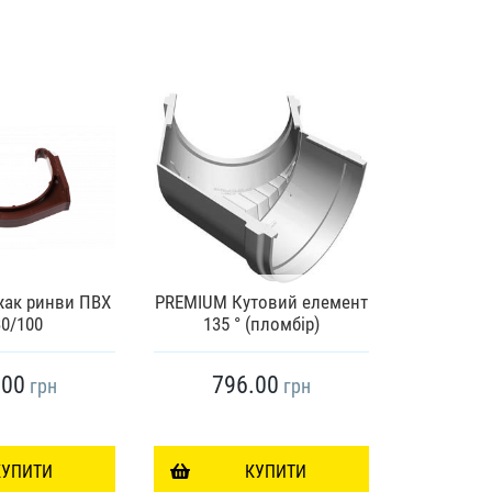
Хомут тру
жак ринви ПВХ
PREMIUM Кутовий елемент
Ø75 з шур
0/100
135 ° (пломбір)
.00
796.00
19
грн
грн
КУПИТИ
КУПИТИ