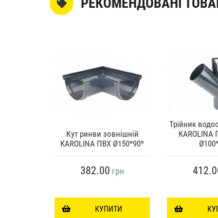
РЕКОМЕНДОВАНІ ТОВА
Трійник водос
ий елемент
Кут ринви зовнішній
KAROLINA 
бір)
KAROLINA ПВХ Ø150*90º
Ø100
382.00
412.0
грн
грн
ИТИ
КУПИТИ
КУ