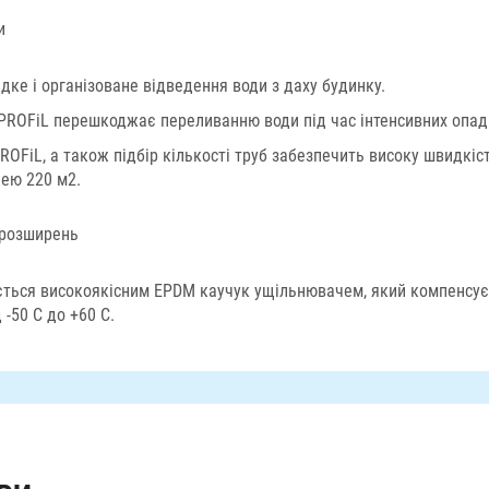
и
дке і організоване відведення води з даху будинку.
PROFiL перешкоджає переливанню води під час інтенсивних опадів
OFiL, а також підбір кількості труб забезпечить високу швидкіст
щею 220 м2.
х розширень
ується високоякісним EPDM каучук ущільнювачем, який компенсує
-50 С до +60 С.