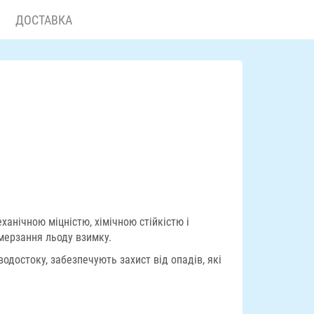
ДОСТАВКА
анічною міцністю, хімічною стійкістю і
мерзання льоду взимку.
одостоку, забезпечують захист від опадів, які