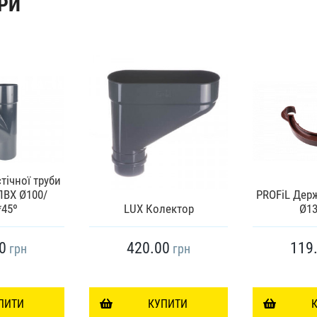
РИ
тічної труби
ПВХ Ø100/
PROFiL Дер
*45º
LUX Колектор
Ø13
0
420.00
119
грн
грн
ПИТИ
КУПИТИ