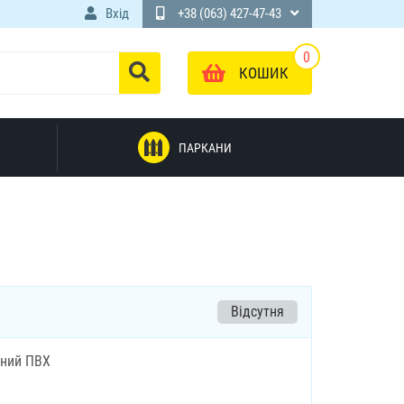
Вхід
+38 (063) 427-47-43
0
КОШИК
ПАРКАНИ
Відсутня
жний ПВХ