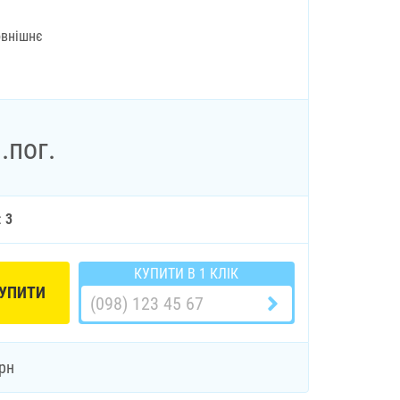
овнішнє
.пог.
:
3
КУПИТИ В 1 КЛІК
УПИТИ
рн