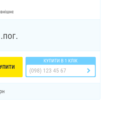
овнішнє
.пог.
КУПИТИ В 1 КЛІК
УПИТИ
рн