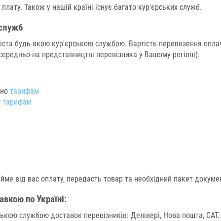
плату. Також у нашій країні існує багато кур'єрських служб.
 служб
ста будь-якою кур'єрською службою. Вартість перевезення оплач
середньо на представництві перевізника у Вашому регіоні).
дно
тарифам
о
тарифам
ийме від вас оплату, передасть товар та необхідний пакет докумен
авкою по Україні
:
ькою службою доставок перевізників: Делівері, Нова пошта, САТ