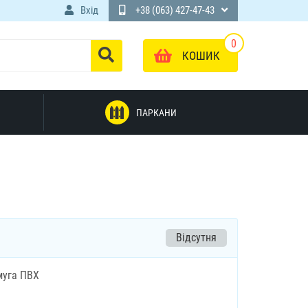
Вхід
+38 (063) 427-47-43
0
КОШИК
ПАРКАНИ
Відсутня
муга ПВХ