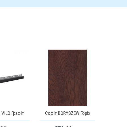
 VILO Графіт
Софіт BORYSZEW Горіх
J-проф