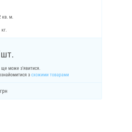
 кв. м.
 кг.
/шт.
н ще може з'явитися.
ознайомитися з
схожими товарами
грн