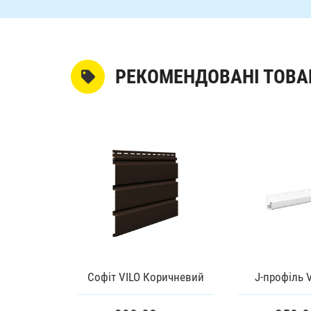
РЕКОМЕНДОВАНІ ТОВА
ORYSZEW
д дерево
Софіт VILO Коричневий
J-профіль 