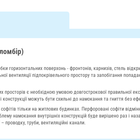
ломбір)
обки горизонтальних поверхонь - фронтонів, карнизів, стель відкри
ьної вентиляції підпокрівельного простору та запобігання попада
х просторів є необхідною умовою довгострокової правильної експ
 конструкції можуть бути схильні до намокання та гниття без е
софітів тільки на житлових будинках. Перфоровані софіти відмін
блему намокання внутрішніх конструкцій буде вирішено раз і наза
 – проводку, труби, вентиляційні канали.