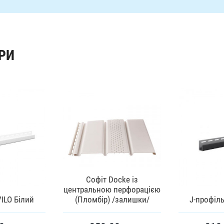
РИ
Софіт Docke із
центральною перфорацією
VILO Білий
(Пломбір) /залишки/
J-профіль