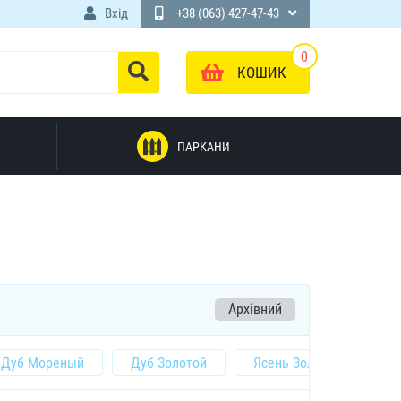
Вхід
+38 (063) 427-47-43
0
КОШИК
ПАРКАНИ
Архівний
Дуб Мореный
Дуб Золотой
Ясень Золотистый