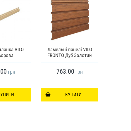
планка VILO
Ламельні панелі VILO
Вінілови
ьорова
FRONTO Дуб Золотий
Кремов
.00
763.00
29
грн
грн
КУПИТИ
КУПИТИ