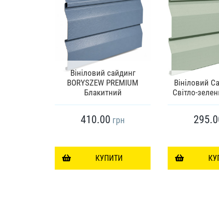
Вініловий сайдинг
елі VILO
BORYSZEW PREMIUM
Вініловий С
nchester
Блакитний
Світло-зелен
410.00
295.0
грн
грн
ИТИ
КУПИТИ
КУ