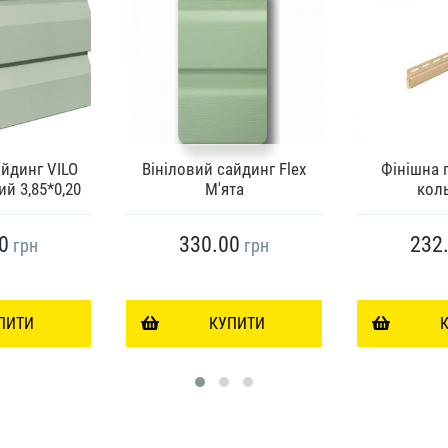
айдинг VILO
Вініловий сайдинг Flex
Фінішна 
ий 3,85*0,20
М'ята
кол
0
330.00
232
грн
грн
ПИТИ
КУПИТИ