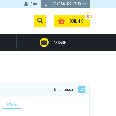
Вхід
+38 (063) 427-47-43
0
КОШИК
ПАРКАНИ
В наявності
М'ята