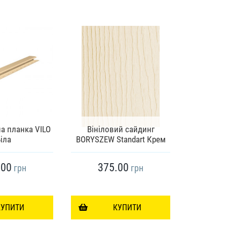
а планка VILO
Вініловий сайдинг
Планка 
іла
BORYSZEW Standart Крем
Профіл
.00
375.00
28
грн
грн
КУПИТИ
КУПИТИ