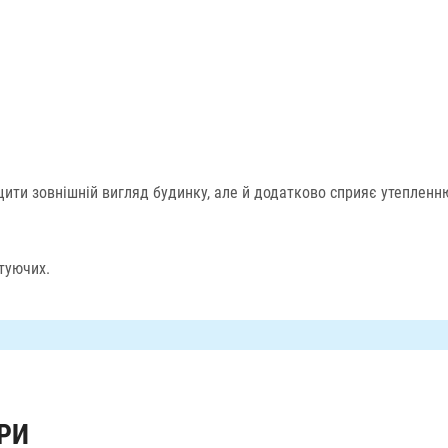
щити зовнішній вигляд будинку, але й додатково сприяє утеплен
туючих.
РИ