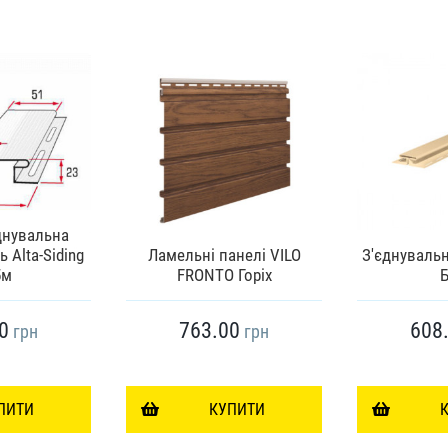
днувальна
 Alta-Siding
Ламельні панелі VILO
З'єднувальн
5м
FRONTO Горіх
Б
0
763.00
608
грн
грн
ПИТИ
КУПИТИ