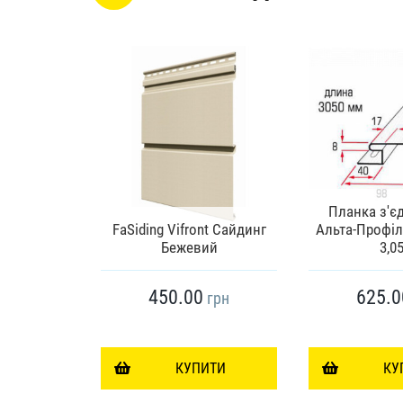
айдинг
Планка з'є
REMIUM
FaSiding Vifront Сайдинг
Альта-Профіль
ровий
Бежевий
3,0
450.00
625.0
грн
грн
ИТИ
КУПИТИ
КУ