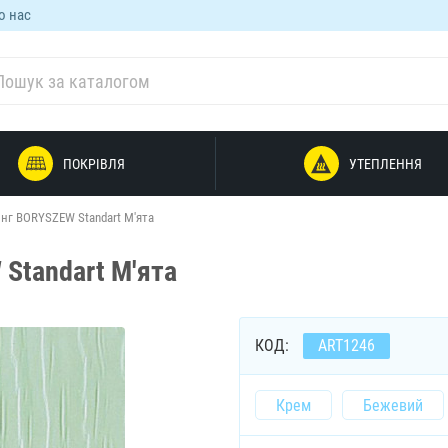
о нас
ПОКРІВЛЯ
УТЕПЛЕННЯ
нг BORYSZEW Standart М'ята
Standart М'ята
КОД:
ART1246
Крем
Бежевий