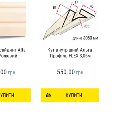
сайдинг Alta-
Кут внутрішній Альта-
 Рожевий
Профіль FLEX 3,05м
J-профіль
.00
550.00
31
грн
грн
КУПИТИ
КУПИТИ