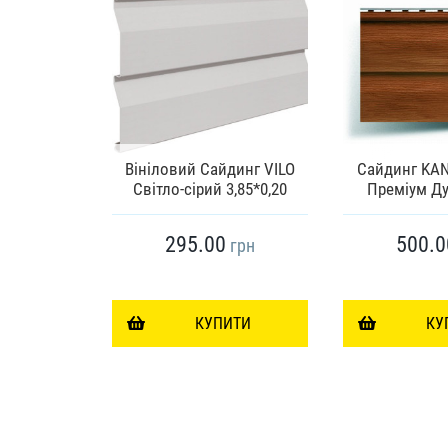
елі VILO
Вініловий Сайдинг VILO
Сайдинг KA
Дуб
Світло-сірий 3,85*0,20
Преміум Ду
295.00
500.0
грн
грн
ИТИ
КУПИТИ
КУ