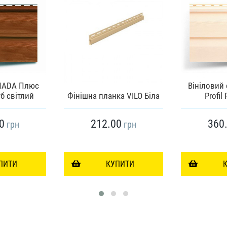
NADA Плюс
Вініловий 
б світлий
Фінішна планка VILO Біла
Profil
0
212.00
360
грн
грн
ПИТИ
КУПИТИ