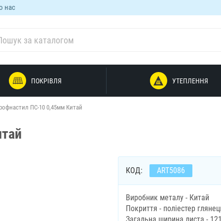
о нас
ПОКРІВЛЯ
УТЕПЛЕННЯ
рофнастил ПС-10 0,45мм Китай
итай
КОД:
ART5086
Виробник металу - Китай
Покриття - поліестер глянец
Загальна ширина листа - 12