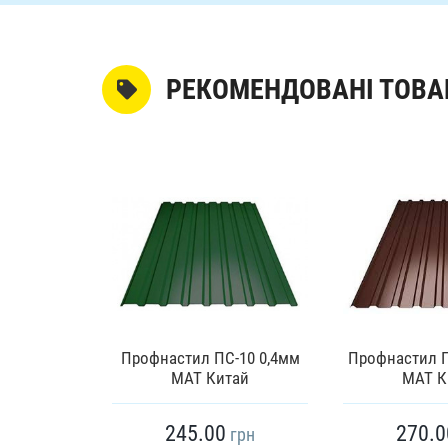
РЕКОМЕНДОВАНІ ТОВА
10 0,45мм
Профнастил ПС-10 0,4мм
Профнастил П
ччина
МАТ Китай
МАТ К
245.00
270.0
грн
грн