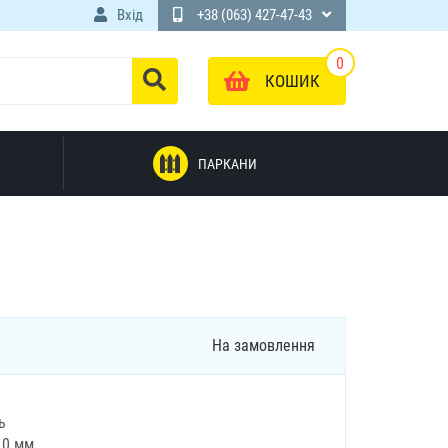
Вхід
+38 (063) 427-47-43
0
КОШИК
ПАРКАНИ
На замовлення
ь
10 мм