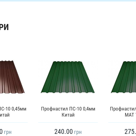
РИ
С-10 0,45мм
Профнастил ПС-10 0,4мм
Профнастил
итай
Китай
МАТ 
0
240.00
275
грн
грн