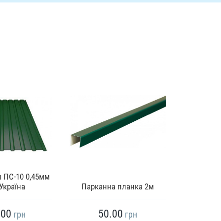
 ПС-10 0,45мм
Профнаст
Україна
Парканна планка 2м
.00
50.00
27
грн
грн