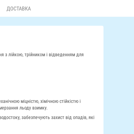
ДОСТАВКА
ня з лійкою, трійником і відведенням для
анічною міцністю, хімічною стійкістю і
мерзання льоду взимку.
одостоку, забезпечують захист від опадів, які