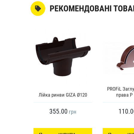
РЕКОМЕНДОВАНІ ТОВА
PROFiL Загл
к 45 °
Лійка ринви GIZA Ø120
права Р
355.00
110.0
грн
грн