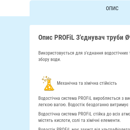
ОПИС
Опис PROFiL З'єднувач труби Ø
Використовується для з'єднання водостічних т
збору води.
Механічна та хімічна стійкість
Водостічна система PROFiL виробляється з вис
легкою вагою. Водостік бездоганно витримує 
Водостічна система PROFiL стійка до всіх атм
містять кислоти, солі та хімічні елементи.
Водостік PROFiL має захист від ультрафіолет