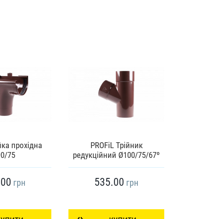
йка прохідна
PROFiL Трійник
Кут рин
0/75
редукційний Ø100/75/67º
KAROLIN
.00
535.00
25
грн
грн