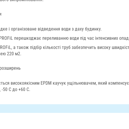
и
дке і організоване відведення води з даху будинку.
PROFiL перешкоджає переливанню води під час інтенсивних опадів
OFiL, а також підбір кількості труб забезпечить високу швидкіст
щею 220 м2.
х розширень
ується високоякісним EPDM каучук ущільнювачем, який компенсує
-50 С до +60 С.