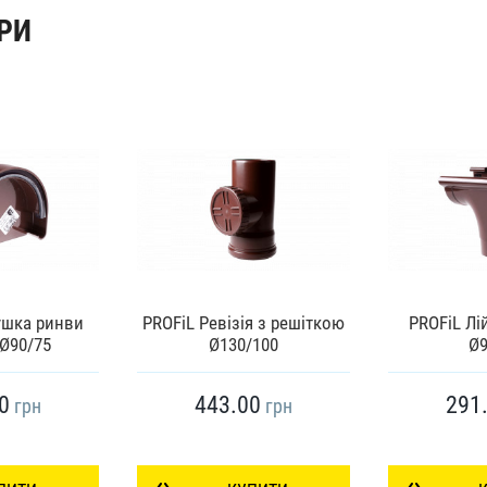
РИ
ушка ринви
PROFiL Ревізія з решіткою
PROFiL Лі
 Ø90/75
Ø130/100
Ø9
0
443.00
291
грн
грн