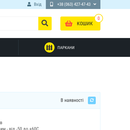
Вхід
+38 (063) 427-47-43
0
КОШИК
ПАРКАНИ
В наявності
ів
м - від -50 до +60С