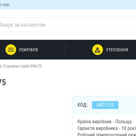
о нас
ПОКРІВЛЯ
УТЕПЛЕННЯ
L З'єднувач труби Ø90/75
75
КОД:
ART1125
Країна виробник - Польща
Гарантія виробника - 10 рок
Робочий температурний режи