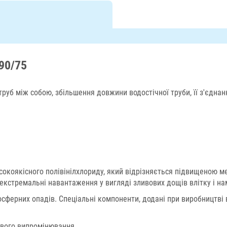
90/75
руб між собою, збільшення довжини водостічної труби, її з'єднан
окоякісного полівінілхлориду, який відрізняється підвищеною мех
екстремальні навантаження у вигляді зливових дощів влітку і на
осферних опадів. Спеціальні компоненти, додані при виробництві в
ового випромінювання.