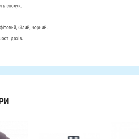
сть сполук.
.
ітовий, білий, чорний.
ості дахів.
РИ