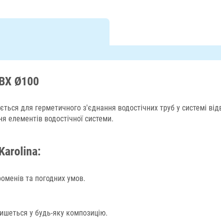
ВХ Ø100
ться для герметичного з'єднання водостічних труб у системі ві
ня елементів водостічної системи.
arolina:
оменів та погодних умов.
ишеться у будь-яку композицію.