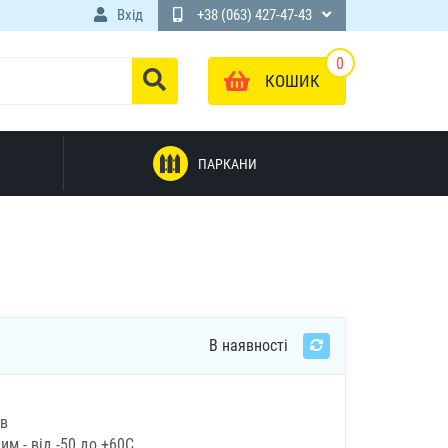
Вхід
+38 (063) 427-47-43
0
КОШИК
ПАРКАНИ
В наявності
ів
м - від -50 до +60С