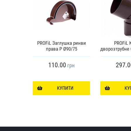
шка ринви
PROFiL Заглушка ринви
PROFiL 
р)
права Р Ø90/75
дворозтрубне 
110.00
297.0
грн
грн
ИТИ
КУПИТИ
КУ