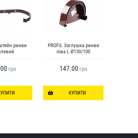
Хомут тру
штейн ринви
PROFiL Заглушка ринви
Ø100 
алевий
ліва L Ø130/100
дюб
.00
147.00
21
грн
грн
КУПИТИ
КУПИТИ