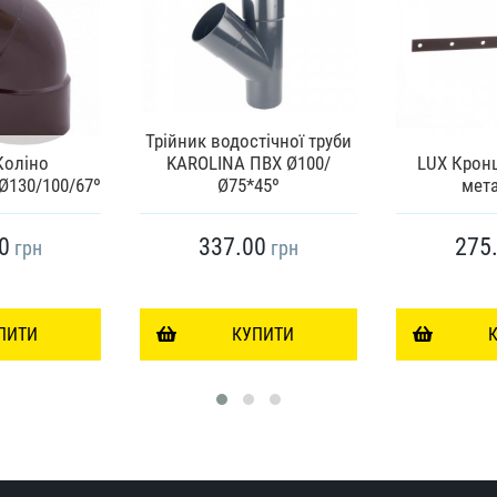
Трійник водостічної труби
Коліно
KAROLINA ПВХ Ø100/
LUX Крон
Ø130/100/67º
Ø75*45º
мет
0
337.00
275
грн
грн
ПИТИ
КУПИТИ