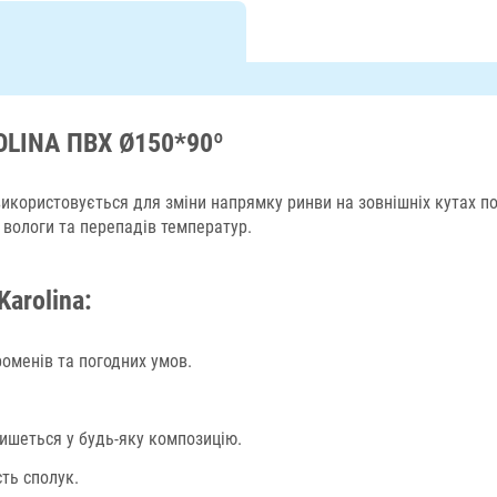
OLINA ПВХ Ø150*90º
користовується для зміни напрямку ринви на зовнішніх кутах пок
, вологи та перепадів температур.
arolina:
оменів та погодних умов.
ишеться у будь-яку композицію.
сть сполук.