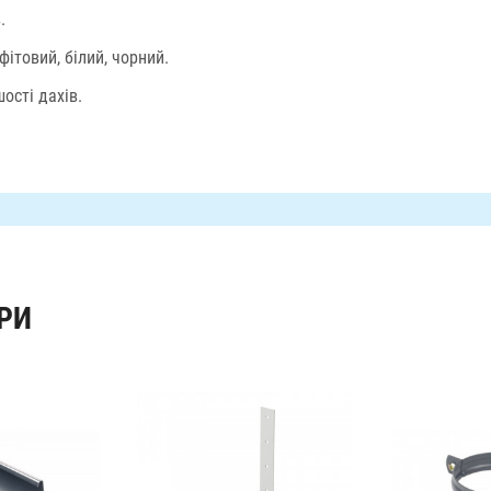
.
ітовий, білий, чорний.
ості дахів.
РИ