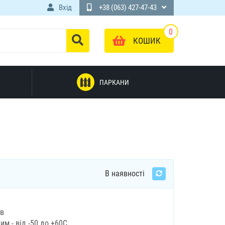
Вхід
+38 (063) 427-47-43
0
КОШИК
ПАРКАНИ
В наявності
ів
м - від -50 до +60С