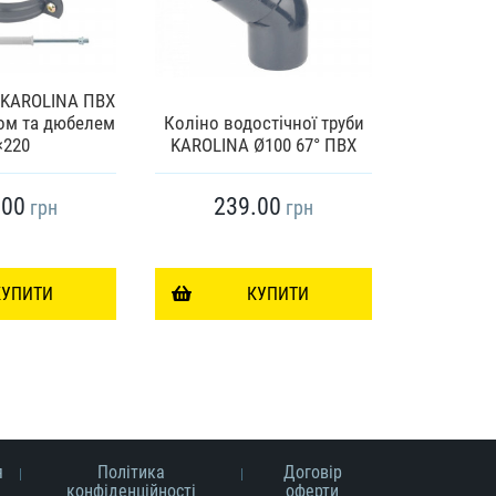
 KAROLINA ПВХ
ом та дюбелем
Коліно водостічної труби
PROFiL Тр
×220
KAROLINA Ø100 67° ПВХ
Ø75,до
.00
239.00
11
грн
грн
КУПИТИ
КУПИТИ
я
Політика
Договір
конфіденційності
оферти