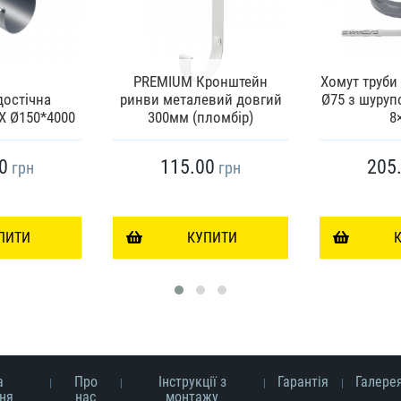
PREMIUM Кронштейн
Хомут труби
достічна
ринви металевий довгий
Ø75 з шуруп
Х Ø150*4000
300мм (пломбір)
8
0
115.00
205
грн
грн
ПИТИ
КУПИТИ
а
Про
Інструкції з
Гарантія
Галере
ня
нас
монтажу