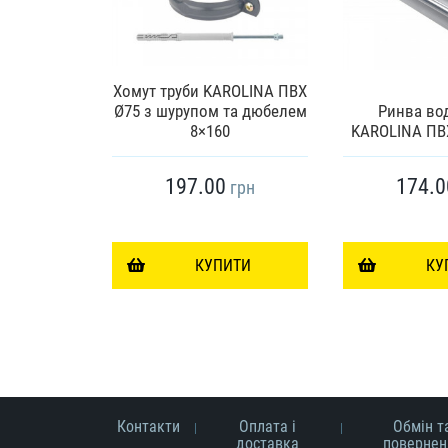
Хомут труби KAROLINA ПВХ
з решіткою
Ø75 з шурупом та дюбелем
Ринва во
00
8×160
KAROLINA ПВ
197.00
174.0
грн
грн
ИТИ
КУПИТИ
КУ
Контакти
Оплата і
Обмін т
доставка
повернен