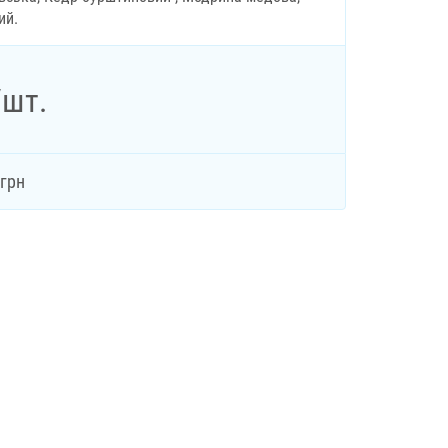
ий.
/шт.
грн