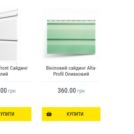
Фінішна
front Сайдинг
Вініловий сайдинг Alta-
Профіль
ілий
Profil Оливковий
Пре
.00
360.00
38
грн
грн
КУПИТИ
КУПИТИ