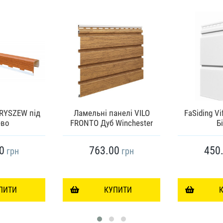
ORYSZEW під
Ламельні панелі VILO
FaSiding Vi
ево
FRONTO Дуб Winchester
Б
0
763.00
450
грн
грн
ПИТИ
КУПИТИ