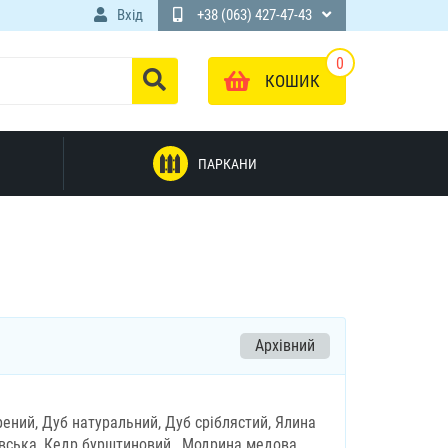
Вхід
+38 (063) 427-47-43
0
КОШИК
ПАРКАНИ
Архівний
рений, Дуб натуральний, Дуб сріблястий, Ялина
вська, Кедр бурштиновий , Модрина медова,