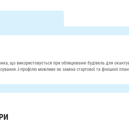
анка, що використовується при облицюванні будівель для окантува
осування J-профілю можливе як заміна стартової та фінішної план
РИ