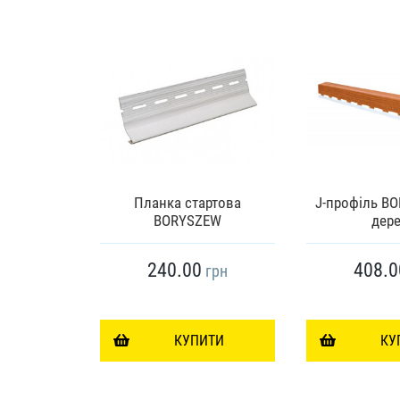
ка VILO
Планка стартова
J-профіль B
ова
BORYSZEW
дер
240.00
408.0
грн
грн
ИТИ
КУПИТИ
КУ