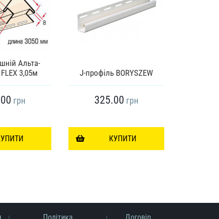
шній Альта-
Ламельн
FLEX 3,05м
J-профіль BORYSZEW
FRO
.00
325.00
76
грн
грн
КУПИТИ
КУПИТИ
я
Політика
Договір