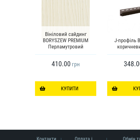
Вініловий сайдинг
ланка VILO
BORYSZEW PREMIUM
J-профіль
Перламутровий
коричневи
410.00
348.0
грн
грн
ИТИ
КУПИТИ
КУ
Контакти
Оплата і
Обмін т