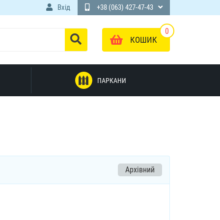
Вхід
+38 (063) 427-47-43
0
КОШИК
ПАРКАНИ
Архівний