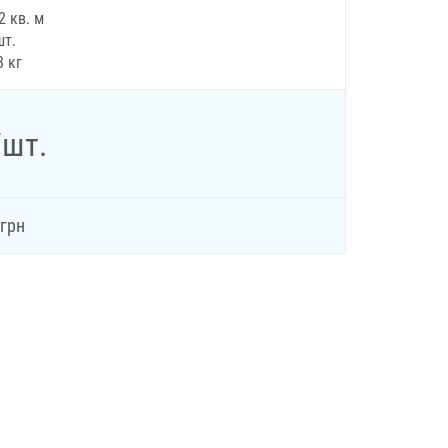
2 кв. м
шт.
8 кг
/шт.
грн