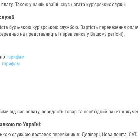
плату. Також у нашій країні існує багато кур'єрських служб.
 служб
ста будь-якою кур'єрською службою. Вартість перевезення оплач
середньо на представництві перевізника у Вашому регіоні).
дно
тарифам
о
тарифам
ийме від вас оплату, передасть товар та необхідний пакет докумен
авкою по Україні
:
ькою службою доставок перевізників: Делівері, Нова пошта, САТ