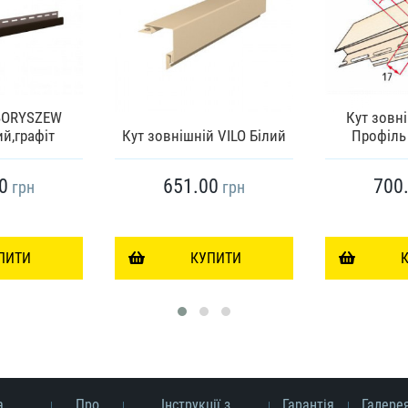
 BORYSZEW
Кут зовні
й,графіт
Кут зовнішній VILO Білий
Профіль 
0
651.00
700
грн
грн
ПИТИ
КУПИТИ
а
Про
Інструкції з
Гарантія
Галере