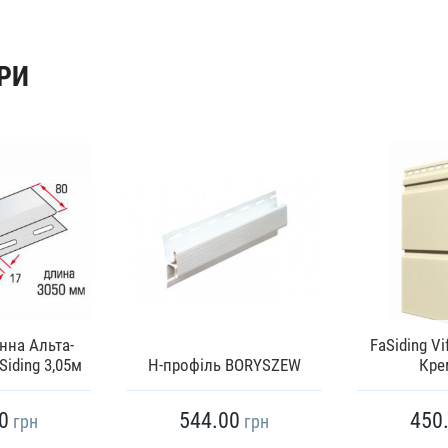
РИ
нна Альта-
FaSiding Vi
Siding 3,05м
Н-профіль BORYSZEW
Кре
0
544.00
450
грн
грн