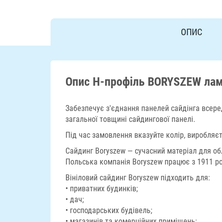
ОПИС
Опис Н-профіль BORYSZEW ламі
Забезпечує з'єднання панелей сайдінга всеред
загальної товщині сайдингової панелі.
Під час замовлення вказуйте колір, виробляєт
Сайдинг Boryszew — сучасний матеріал для об
Польська компанія Boryszew працює з 1911 ро
Вініловий сайдинг Boryszew підходить для:
• приватних будинків;
• дач;
• господарських будівель;
• магазинів та комерційних приміщень;