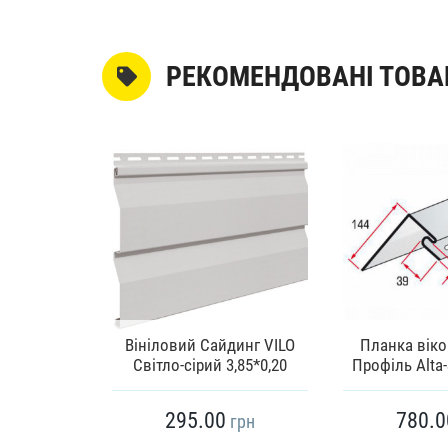
РЕКОМЕНДОВАНІ ТОВА
евий Блок
Вініловий Сайдинг VILO
Планка віко
 PRINT
Світло-сірий 3,85*0,20
Профіль Alta-
295.00
780.0
грн
грн