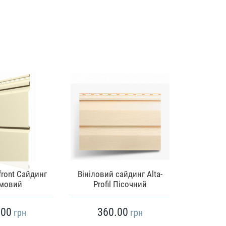
front Сайдинг
Вініловий сайдинг Alta-
FaSiding 
мовий
Profil Пісочний
Сві
.00
360.00
45
грн
грн