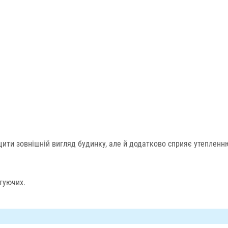
щити зовнішній вигляд будинку, але й додатково сприяє утеплен
туючих.