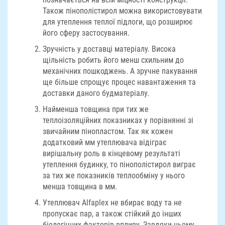
Також пінополістирол можна використовувати
для утеплення теплої підлоги, що розширює
його сферу застосування.
Зручність у доставці матеріалу. Висока
щільність робить його менш схильним до
механічних пошкоджень. А зручне пакування
ще більше спрощує процес навантаження та
доставки даного будматеріалу.
Найменша товщина при тих же
теплоізоляційних показниках у порівнянні зі
звичайним пінопластом. Так як кожен
додатковий мм утеплювача відіграє
вирішальну роль в кінцевому результаті
утеплення будинку, то пінополістирол виграє
за тих же показників теплообміну у нього
менша товщина в мм.
Утеплювач Alfaplex не вбирає воду та не
пропускає пар, а також стійкий до інших
біологічних факторів впливу. Завдяки цьому