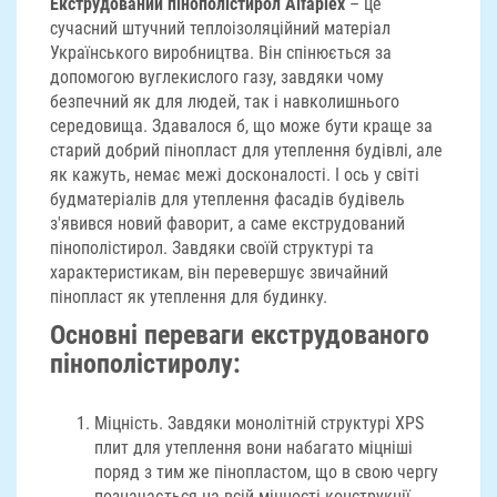
Екструдований пінополістирол Alfaplex
– це
сучасний штучний теплоізоляційний матеріал
Українського виробництва. Він спінюється за
допомогою вуглекислого газу, завдяки чому
безпечний як для людей, так і навколишнього
середовища. Здавалося б, що може бути краще за
старий добрий пінопласт для утеплення будівлі, але
як кажуть, немає межі досконалості. І ось у світі
будматеріалів для утеплення фасадів будівель
з'явився новий фаворит, а саме екструдований
пінополістирол. Завдяки своїй структурі та
характеристикам, він перевершує звичайний
пінопласт як утеплення для будинку.
Основні переваги екструдованого
пінополістиролу:
Міцність. Завдяки монолітній структурі XPS
плит для утеплення вони набагато міцніші
поряд з тим же пінопластом, що в свою чергу
позначається на всій міцності конструкції.