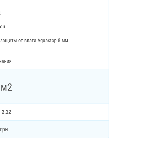
c
рон
 защиты от влаги Aquastop 8 мм
мания
/м2
:
2.22
грн