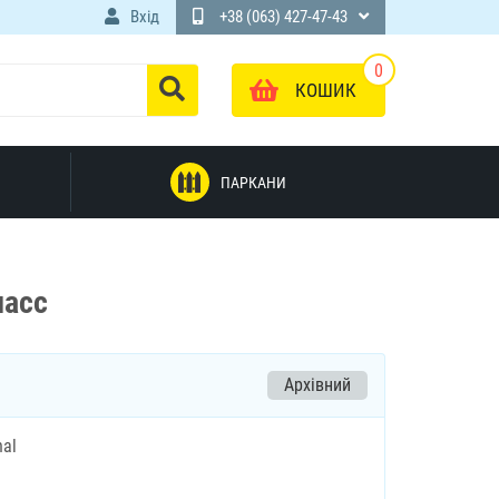
Вхід
+38 (063) 427-47-43
0
КОШИК
ПАРКАНИ
ласс
Архівний
nal