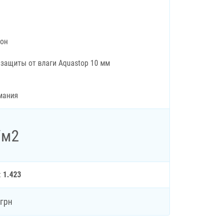
рон
 защиты от влаги Aquastop 10 мм
мания
/м2
:
1.423
грн