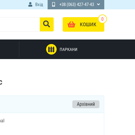
Вхід
+38 (063) 427-47-43
0
КОШИК
ПАРКАНИ
с
Архівний
nal