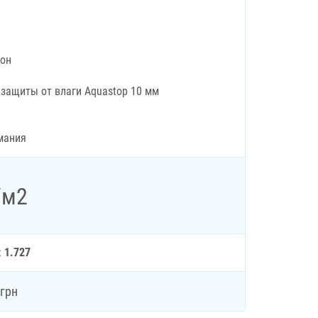
рон
 защиты от влаги Aquastop 10 мм
мания
/м2
:
1.727
грн