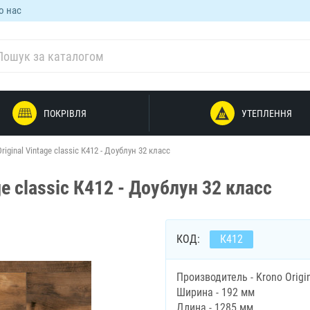
о нас
ПОКРІВЛЯ
УТЕПЛЕННЯ
iginal Vintage classic К412 - Доублун 32 класс
e classic К412 - Доублун 32 класс
КОД:
К412
Производитель - Krono Origi
Ширина - 192 мм
Длина - 1285 мм