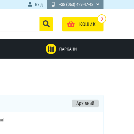
Вхід
+38 (063) 427-47-43
0
КОШИК
ПАРКАНИ
Архівний
nal