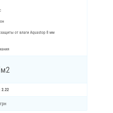
c
рон
 защиты от влаги Aquastop 8 мм
мания
/м2
:
2.22
грн