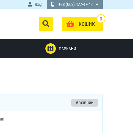
Вхід
+38 (063) 427-47-43
0
КОШИК
ПАРКАНИ
Архівний
nal