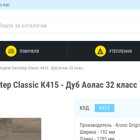
о нас
ПОКРІВЛЯ
УТЕПЛЕННЯ
iginal Variostep Classic К415 - Дуб Аолас 32 класс
tep Classic К415 - Дуб Аолас 32 класс
КОД:
К415
Производитель - Krono Origi
Ширина - 192 мм
Длина - 1285 мм