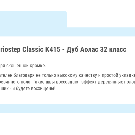
riostep Classic К415 - Дуб Аолас 32 класс
ря скошенной кромке.
ателен благодаря не только высокому качеству и простой укладк
ревянного пола. Такие швы воссоздают эффект деревянных пол
шик - и будете восхищены!