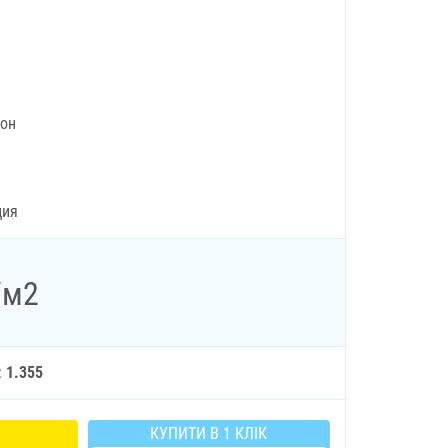
рон
ция
/м2
:
1.355
КУПИТИ В 1 КЛІК