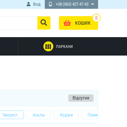
Вхід
+38 (063) 427-47-43
0
КОШИК
ПАРКАНИ
Відсутня
Эверест
Альпы
Фуджи
Памир
Урал