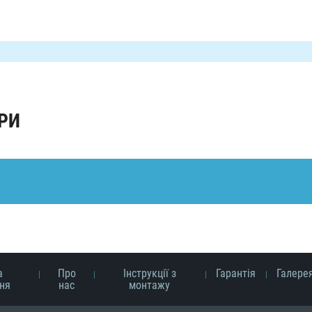
РИ
а
Про
Інструкції з
Гарантія
Галере
ня
нас
монтажу