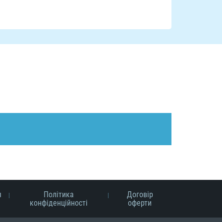
я
Політика
Договір
конфіденційності
оферти