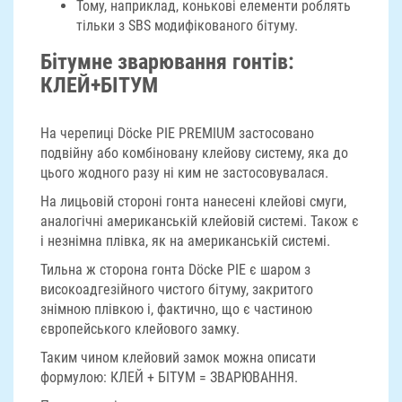
Тому, наприклад, конькові елементи роблять
тільки з SBS модифікованого бітуму.
Бітумне зварювання гонтів:
КЛЕЙ+БІТУМ
На черепиці Döcke PIE PREMIUM застосовано
подвійну або комбіновану клейову систему, яка до
цього жодного разу ні ким не застосовувалася.
На лицьовій стороні гонта нанесені клейові смуги,
аналогічні американській клейовій системі. Також є
і незнімна плівка, як на американській системі.
Тильна ж сторона гонта Döcke PIE є шаром з
високоадгезійного чистого бітуму, закритого
знімною плівкою і, фактично, що є частиною
європейського клейового замку.
Таким чином клейовий замок можна описати
формулою: КЛЕЙ + БІТУМ = ЗВАРЮВАННЯ.