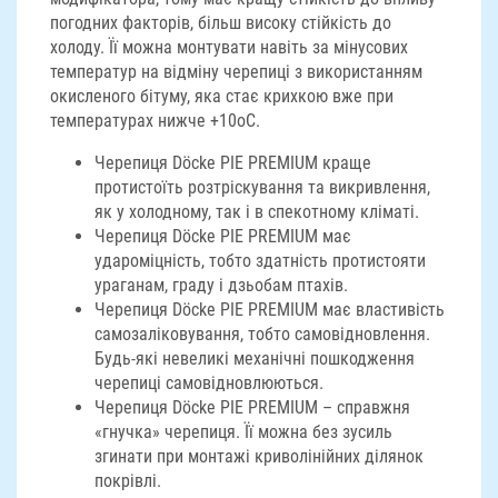
погодних факторів, більш високу стійкість до
холоду. Її можна монтувати навіть за мінусових
температур на відміну черепиці з використанням
окисленого бітуму, яка стає крихкою вже при
температурах нижче +10оС.
Черепиця Döcke PIE PREMIUM краще
протистоїть розтріскування та викривлення,
як у холодному, так і в спекотному кліматі.
Черепиця Döcke PIE PREMIUM має
удароміцність, тобто здатність протистояти
ураганам, граду і дзьобам птахів.
Черепиця Döcke PIE PREMIUM має властивість
самозаліковування, тобто самовідновлення.
Будь-які невеликі механічні пошкодження
черепиці самовідновлюються.
Черепиця Döcke PIE PREMIUM – справжня
«гнучка» черепиця. Її можна без зусиль
згинати при монтажі криволінійних ділянок
покрівлі.