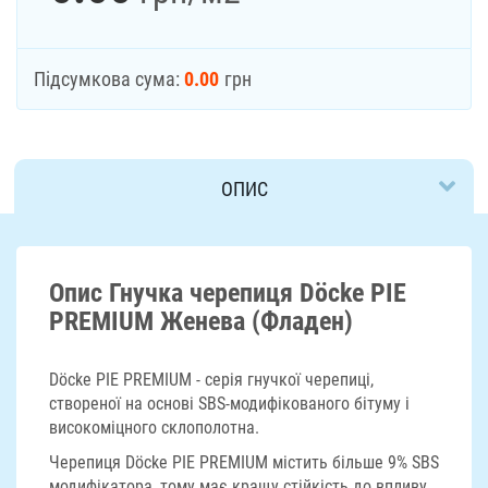
Підсумкова сума:
0.00
грн
ОПИС
ДОСТАВКА
Опис Гнучка черепиця Döcke PIE
PREMIUM Женева (Фладен)
Döcke PIE PREMIUM - серія гнучкої черепиці,
створеної на основі SBS-модифікованого бітуму і
високоміцного склополотна.
Черепиця Döcke PIE PREMIUM містить більше 9% SBS
модифікатора, тому має кращу стійкість до впливу