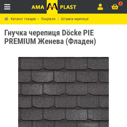
0
Каталог товарів
Покрівля
Бітумна черепиця
Гнучка черепиця Döcke PIE
PREMIUM Женева (Фладен)