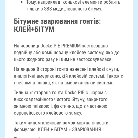
Тому, наприклад, конькові елементи роблять
тільки з SBS модифікованого бітуму.
Бітумне зварювання гонтів:
КЛЕЙ+БІТУМ
На черепиці Döcke PIE PREMIUM застосовано
подвійну або комбіновану клейову систему, яка до
цього жодного разу ні ким не застосовувалася.
На лицьовій стороні гонта нанесені клейові смуги,
аналогічні американській клейовій системі. Також є
і незнімна плівка, як на американській системі.
Тильна ж сторона гонта Döcke PIE є шаром з
високоадгезійного чистого бітуму, закритого
знімною плівкою і, фактично, що є частиною
європейського клейового замку.
Таким чином клейовий замок можна описати
формулою: КЛЕЙ + БІТУМ = ЗВАРЮВАННЯ.