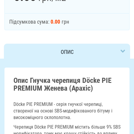
Підсумкова сума:
0.00
грн
ОПИС
ДОСТАВКА
Опис Гнучка черепиця Döcke PIE
PREMIUM Женева (Арахіс)
Döcke PIE PREMIUM - серія гнучкої черепиці,
створеної на основі SBS-модифікованого бітуму і
високоміцного склополотна.
Черепиця Döcke PIE PREMIUM містить більше 9% SBS
модифікатора, тому має кращу стійкість до впливу