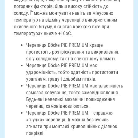
погодних факторів, більш високу стійкість до
холоду. Її можна монтувати навіть за мінусових
температур на відміну черепиці з використанням
окисленого бітуму, яка стає крихкою вже при
температурах нижче +10оС.
Черепиця Döcke PIE PREMIUM краще
протистоїть розтріскування та викривлення,
як у холодному, так і в спекотному кліматі.
Черепиця Döcke PIE PREMIUM має
удароміцність, тобто здатність протистояти
ураганам, граду і дзьобам птахів.
Черепиця Döcke PIE PREMIUM має властивість
самозаліковування, тобто самовідновлення.
Будь-які невеликі механічні пошкодження
черепиці самовідновлюються.
Черепиця Döcke PIE PREMIUM – справжня
«гнучка» черепиця. Її можна без зусиль
згинати при монтажі криволінійних ділянок
покрівлі.