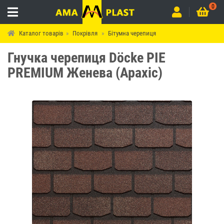
0
Каталог товарів
Покрівля
Бітумна черепиця
Гнучка черепиця Döcke PIE
PREMIUM Женева (Арахіс)