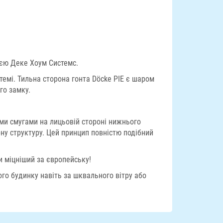
ією Деке Хоум Системс.
стемі. Тильна сторона гонта Döcke PIE є шаром
го замку.
ми смугами на лицьовій стороні нижнього
рну структуру. Цей принцип повністю подібний
и міцніший за європейську!
го будинку навіть за шквального вітру або