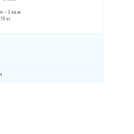
 – 3 кв.м.
070 кг
н