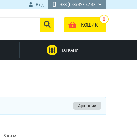
Вхід
+38 (063) 427-47-43
0
КОШИК
ПАРКАНИ
Архівний
– 3 кв.м