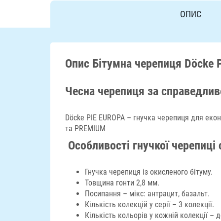
ОПИС
Опис Бітумна черепиця Döcke 
Чесна черепиця за справедли
Döcke PIE EUROPA – гнучка черепиця для екон
та PREMIUM
Особливості гнучкої черепиці 
Гнучка черепиця із окисленого бітуму.
Товщина гонти 2,8 мм.
Посипання – мікс: антрацит, базальт.
Кількість колекцій у серії – 3 колекції.
Кількість кольорів у кожній колекції – д