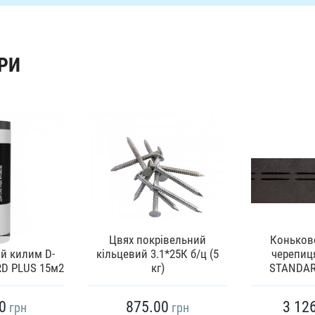
РИ
Цвях покрівельний
Коньков
й килим D-
кільцевий 3.1*25К б/ц (5
черепиця
RD PLUS 15м2
кг)
STANDART
0
875.00
3 12
грн
грн