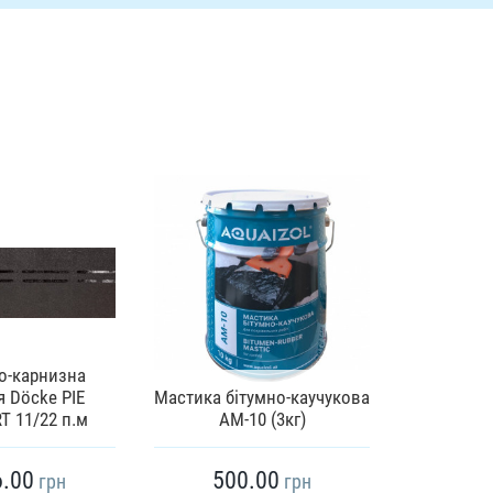
о-карнизна
 Döcke PIE
Мастика бітумно-каучукова
Спеціал
 11/22 п.м
АМ-10 (3кг)
В
6.00
500.00
40
грн
грн