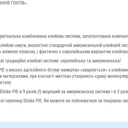
АННЯ ГОНТІВ».
 оригінальна комбінована клейова система, запатентована компан
клейові смуги, аналогічні стандартній американській клейовій си
го знімною плівкою, і фактично є європейським варіантом клейово
дві традиційні клейові системи: європейська та американська!
IE з високо адгезійного бітуму намертво «зварюється» з клейови
ими матеріалами, при контакті миттєво утворюють єдину молекуля
еталу.
cke PIE в 9 разів (!) міцніший за американську систему і в 3 раз
ої черепиці Döcke PIE. Ви можете не побоюватися за покрівлю сво