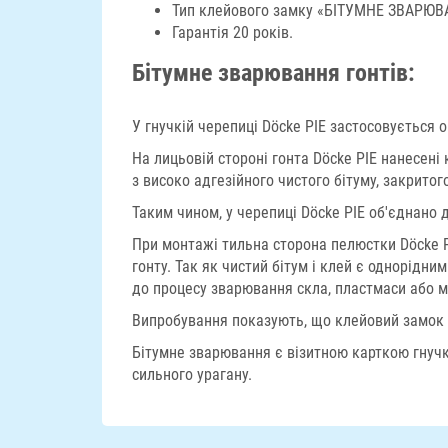
Тип клейового замку «БІТУМНЕ ЗВАРЮВ
Гарантія 20 років.
Бітумне зварювання гонтів:
У гнучкій черепиці Döcke PIE застосовується
На лицьовій стороні гонта Döcke PIE нанесені 
з високо адгезійного чистого бітуму, закрито
Таким чином, у черепиці Döcke PIE об'єднано 
При монтажі тильна сторона пелюстки Döcke P
гонту. Так як чистий бітум і клей є однорідн
до процесу зварювання скла, пластмаси або м
Випробування показують, що клейовий замок Dö
Бітумне зварювання є візитною карткою гнучк
сильного урагану.