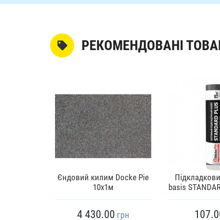
РЕКОМЕНДОВАНІ ТОВА
килим D-
Єндовий килим Docke Pie
Підкладкови
 EL 15м2
10х1м
basis STANDA
4 430.00
107.0
грн
грн