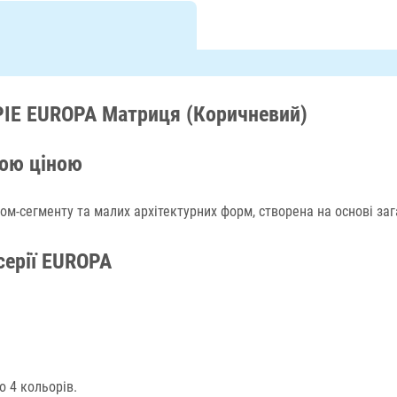
PIE EUROPA Матриця (Коричневий)
вою ціною
ом-сегменту та малих архітектурних форм, створена на основі за
серії EUROPA
о 4 кольорів.